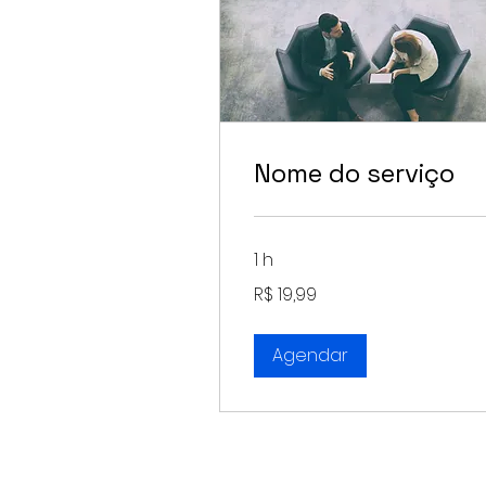
Nome do serviço
1 h
19,99
R$ 19,99
Reais
brasileiros
Agendar
Política de Privacidade
|
Prazo 