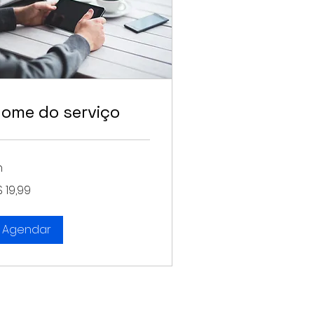
ome do serviço
h
,99
$ 19,99
ais
sileiros
Agendar
antia
|
Trocas e Devoluções