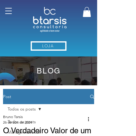
LOJA
BLOG
Post
Todos os posts
Bruno Tarsis
Todos os posts
26 de abr. de 2024
O Verdadeiro Valor de um
Management 3.0