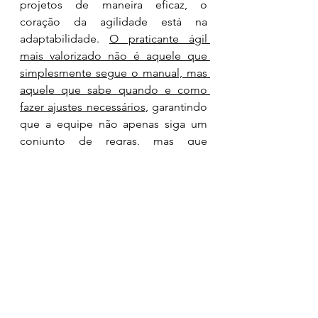
projetos de maneira eficaz, o 
coração da agilidade está na 
adaptabilidade. 
O praticante ágil 
mais valorizado não é aquele que 
simplesmente segue o manual, mas 
aquele que sabe quando e como 
fazer ajustes necessários
, garantindo 
que a equipe não apenas siga um 
conjunto de regras, mas que 
realmente prospere e atinja seus 
objetivos com eficácia. Afinal, 
adaptar-se é a essência da agilidade.
Encerro esse texto deixando uma 
pequena reflexão:
O verdadeiro valor de um praticante 
ágil reside na capacidade de adaptar 
práticas e abordagens às 