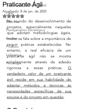
Praticante Ágil
Transformação Ágil-Digital
Atualizado:
8 de jan. de 2025
OKR
Avaliado com NaN de 5 estrelas.
No mundo do desenvolvimento de 
Métricas
projetos, especialmente naqueles 
Planejamento Estratégico
que adotam metodologias ágeis, 
Kanban
muito se fala sobre a importância de 
seguir práticas estabelecidas. No 
Produto
entanto, a real eficácia de um 
Liderança
praticante ágil não se mostra 
simplesmente através da adesão 
Psicologia
rigorosa a essas práticas. 
O 
verdadeiro valor de um praticante 
ágil reside em sua habilidade de 
adaptar métodos e técnicas às 
necessidades específicas de sua 
equipe e do projeto em questão
.