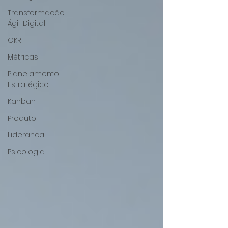
Transformação
Ágil-Digital
OKR
Métricas
Planejamento
Estratégico
Kanban
Produto
Liderança
Psicologia